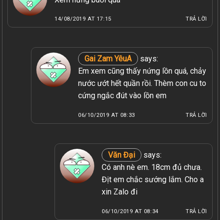
14/08/2019 AT 17:15
TRẢ LỜI
Gai Zam YêuA
says:
Em xem cũng thấy nứng lồn quá, chảy
nước ướt hết quần rồi. Thèm con cu to
cứng ngắc đút vào lồn em
06/10/2019 AT 08:33
TRẢ LỜI
Văn Đại
says:
Có anh nè em. 18cm đủ chưa.
Địt em chắc sướng lắm. Cho a
xin Zalo đi
06/10/2019 AT 08:34
TRẢ LỜI