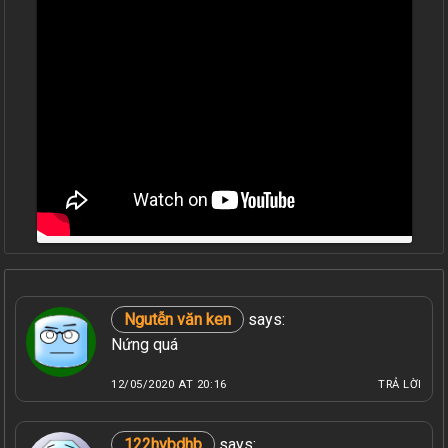
Ngutễn văn ken
says:
Nứng quá
12/05/2020 AT 20:16
TRẢ LỜI
122hvbdhb
says: