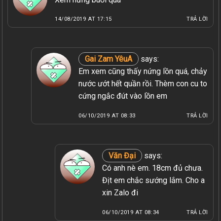
14/08/2019 AT 17:15
TRẢ LỜI
Gai Zam YêuA
says:
Em xem cũng thấy nứng lồn quá, chảy
nước ướt hết quần rồi. Thèm con cu to
cứng ngắc đút vào lồn em
06/10/2019 AT 08:33
TRẢ LỜI
Văn Đại
says:
Có anh nè em. 18cm đủ chưa.
Địt em chắc sướng lắm. Cho a
xin Zalo đi
06/10/2019 AT 08:34
TRẢ LỜI