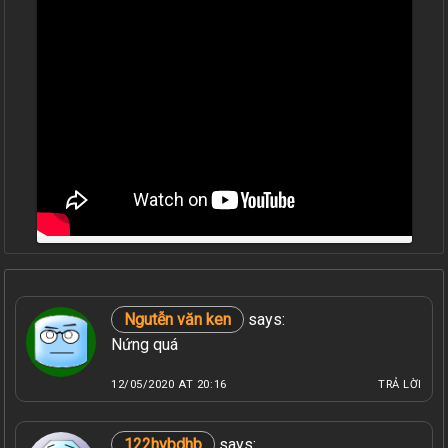
Ngutễn văn ken
says:
Nứng quá
12/05/2020 AT 20:16
TRẢ LỜI
122hvbdhb
says: