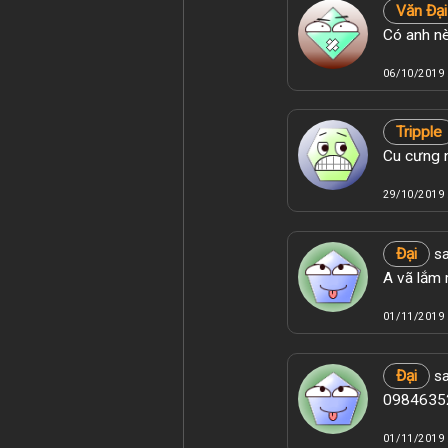
Văn Đại
Có anh nè
06/10/2019 
Tripple
Cu cưng n
29/10/2019 
Đại
sa
A vã lắm 
01/11/2019 
Đại
sa
09846352
01/11/2019 