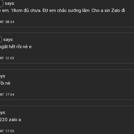
says:
 em. 18cm đủ chưa. Địt em chắc sướng lắm. Cho a xin Zalo đi
AT 08:34
says:
gắt hết rồi nè e
AT 12:03
ys:
rồi nè
AT 17:04
ys:
20 zalo a
AT 17:05