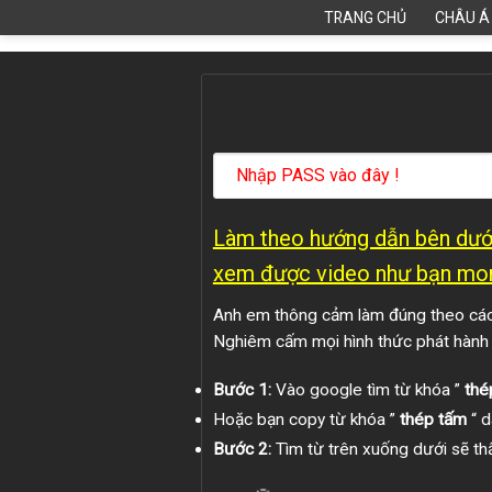
Skip
TRANG CHỦ
CHÂU Á
to
content
Làm theo hướng dẫn bên dưới
xem được video như bạn mo
Anh em thông cảm làm đúng theo các 
Nghiêm cấm mọi hình thức phát hành
Bước 1:
Vào google tìm từ khóa ”
thé
Hoặc bạn copy từ khóa ”
thép tấm
“ d
Bước 2:
Tìm từ trên xuống dưới sẽ thấ