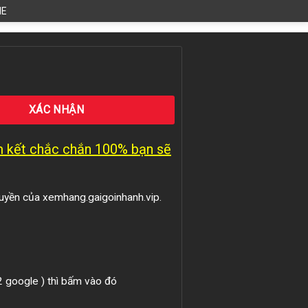
HE
am kết chắc chắn 100% bạn sẽ
uyền của xemhang.gaigoinhanh.vip.
 2 google ) thì bấm vào đó