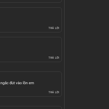
TRẢ LỜI
TRẢ LỜI
 ngắc đút vào lồn em
TRẢ LỜI