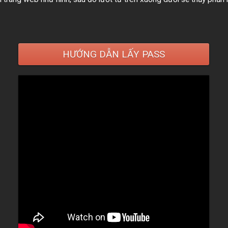
HƯỚNG DẪN LẤY PASS