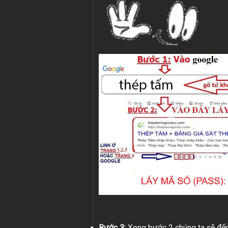
Bước 3:
Xong bước 2 chúng ta sẽ đến 