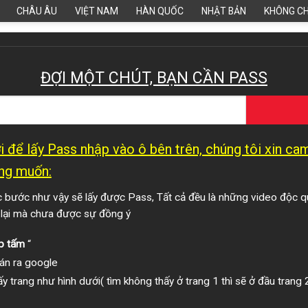
CHÂU ÂU
VIỆT NAM
HÀN QUỐC
NHẬT BẢN
KHÔNG C
ĐỢI MỘT CHÚT, BẠN CẦN PASS
 để lấy Pass nhập vào ô bên trên, chúng tôi xin c
ng muốn:
bước như vậy sẽ lấy được Pass, Tất cả đều là những video độc q
 lại mà chưa được sự đồng ý
p tấm
“
án ra google
y trang như hình dưới( tìm không thấy ở trang 1 thì sẽ ở đầu trang