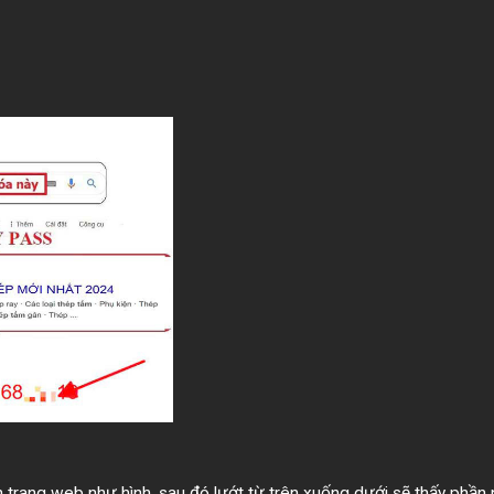
trang web như hình, sau đó lướt từ trên xuống dưới sẽ thấy phần