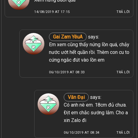
14/08/2019 AT 17:15
TRẢ LỜI
Gai Zam YêuA
says:
Em xem cũng thấy nứng lồn quá, chảy
nước ướt hết quần rồi. Thèm con cu to
cứng ngắc đút vào lồn em
06/10/2019 AT 08:33
TRẢ LỜI
Văn Đại
says:
Có anh nè em. 18cm đủ chưa.
Địt em chắc sướng lắm. Cho a
xin Zalo đi
06/10/2019 AT 08:34
TRẢ LỜI