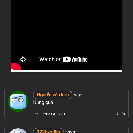
Ngutễn văn ken
says:
Nứng quá
12/05/2020 AT 20:16
TRẢ LỜI
122hvbdhb
says: