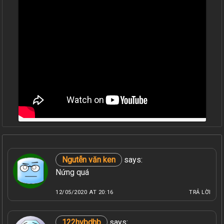
Ngutễn văn ken
says:
Nứng quá
12/05/2020 AT 20:16
TRẢ LỜI
122hvbdhb
says: