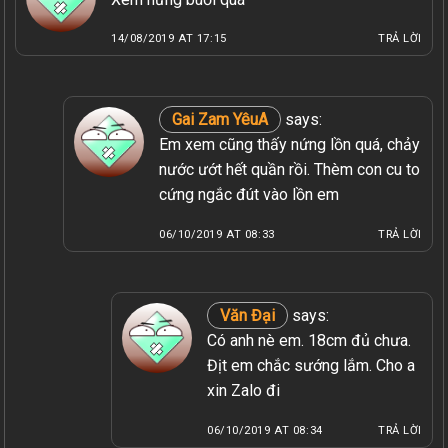
14/08/2019 AT 17:15
TRẢ LỜI
Gai Zam YêuA
says:
Em xem cũng thấy nứng lồn quá, chảy
nước ướt hết quần rồi. Thèm con cu to
cứng ngắc đút vào lồn em
06/10/2019 AT 08:33
TRẢ LỜI
Văn Đại
says:
Có anh nè em. 18cm đủ chưa.
Địt em chắc sướng lắm. Cho a
xin Zalo đi
06/10/2019 AT 08:34
TRẢ LỜI