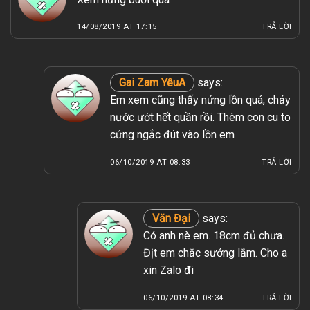
14/08/2019 AT 17:15
TRẢ LỜI
Gai Zam YêuA
says:
Em xem cũng thấy nứng lồn quá, chảy
nước ướt hết quần rồi. Thèm con cu to
cứng ngắc đút vào lồn em
06/10/2019 AT 08:33
TRẢ LỜI
Văn Đại
says:
Có anh nè em. 18cm đủ chưa.
Địt em chắc sướng lắm. Cho a
xin Zalo đi
06/10/2019 AT 08:34
TRẢ LỜI