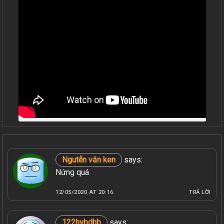
Ngutễn văn ken
says:
Nứng quá
12/05/2020 AT 20:16
TRẢ LỜI
122hvbdhb
says: