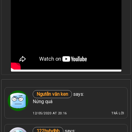
Ngutễn văn ken
says:
Nứng quá
12/05/2020 AT 20:16
TRẢ LỜI
122hvbdhb
says: