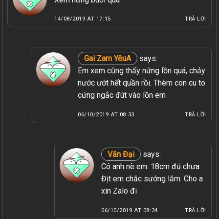
14/08/2019 AT 17:15
TRẢ LỜI
Gai Zam YêuA
says:
Em xem cũng thấy nứng lồn quá, chảy
nước ướt hết quần rồi. Thèm con cu to
cứng ngắc đút vào lồn em
06/10/2019 AT 08:33
TRẢ LỜI
Văn Đại
says:
Có anh nè em. 18cm đủ chưa.
Địt em chắc sướng lắm. Cho a
xin Zalo đi
06/10/2019 AT 08:34
TRẢ LỜI