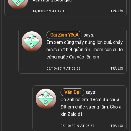
14/08/2019 AT 17:15
TRẢ LỜI
Gai Zam YêuA
says:
Em xem cũng thấy nứng lồn quá, chảy
nước ướt hết quần rồi. Thèm con cu to
cứng ngắc đút vào lồn em
06/10/2019 AT 08:33
TRẢ LỜI
Văn Đại
says:
Có anh nè em. 18cm đủ chưa.
Địt em chắc sướng lắm. Cho a
xin Zalo đi
06/10/2019 AT 08:34
TRẢ LỜI