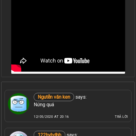
Ngutễn văn ken
says:
Nứng quá
12/05/2020 AT 20:16
TRẢ LỜI
122hvbdhb
says: