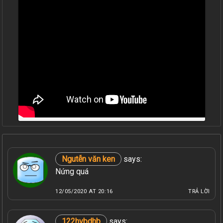
Ngutễn văn ken
says:
Nứng quá
12/05/2020 AT 20:16
TRẢ LỜI
122hvbdhb
says: