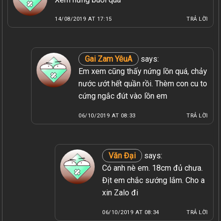
14/08/2019 AT 17:15
TRẢ LỜI
Gai Zam YêuA
says:
Em xem cũng thấy nứng lồn quá, chảy
nước ướt hết quần rồi. Thèm con cu to
cứng ngắc đút vào lồn em
06/10/2019 AT 08:33
TRẢ LỜI
Văn Đại
says:
Có anh nè em. 18cm đủ chưa.
Địt em chắc sướng lắm. Cho a
xin Zalo đi
06/10/2019 AT 08:34
TRẢ LỜI