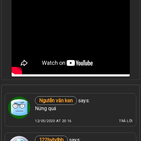
Ngutễn văn ken
says:
Nứng quá
12/05/2020 AT 20:16
TRẢ LỜI
122hvbdhb
says: