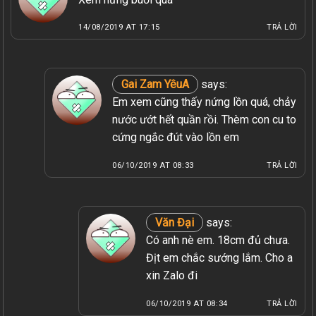
14/08/2019 AT 17:15
TRẢ LỜI
Gai Zam YêuA
says:
Em xem cũng thấy nứng lồn quá, chảy
nước ướt hết quần rồi. Thèm con cu to
cứng ngắc đút vào lồn em
06/10/2019 AT 08:33
TRẢ LỜI
Văn Đại
says:
Có anh nè em. 18cm đủ chưa.
Địt em chắc sướng lắm. Cho a
xin Zalo đi
06/10/2019 AT 08:34
TRẢ LỜI