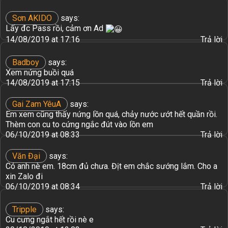
Sơn AKIDO
says:
Lấy đc Pass rồi, cảm ơn Ad
14/08/2019 at 17:16
Trả lời
Badboy
says:
Xem nứng buồi quá
14/08/2019 at 17:15
Trả lời
Gai Zam YêuA
says:
Em xem cũng thấy nứng lồn quá, chảy nước ướt hết quần rồi.
Thèm con cu to cứng ngắc đút vào lồn em
06/10/2019 at 08:33
Trả lời
Văn Đại
says:
Có anh nè em. 18cm đủ chưa. Địt em chắc sướng lắm. Cho a
xin Zalo đi
06/10/2019 at 08:34
Trả lời
Tripple
says:
Cu cưng ngắt hết rồi nè e