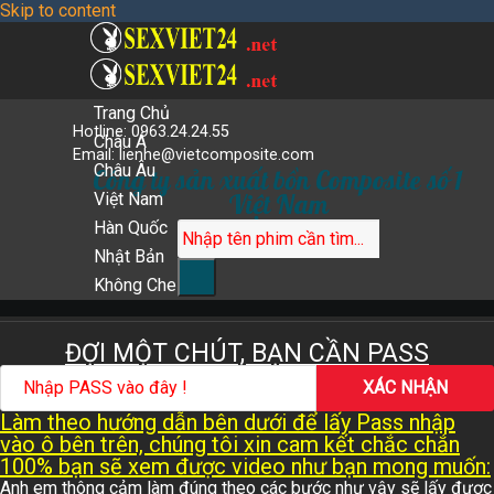
Skip to content
Trang Chủ
Hotline:
0963.24.24.55
Châu Á
Email:
lienhe@vietcomposite.com
Châu Âu
Công ty sản xuất bồn Composite số 1
Việt Nam
Việt Nam
Hàn Quốc
Nhật Bản
Không Che
ĐỢI MỘT CHÚT, BẠN CẦN PASS
Làm theo hướng dẫn bên dưới để lấy Pass nhập
vào ô bên trên, chúng tôi xin cam kết chắc chắn
100% bạn sẽ xem được video như bạn mong muốn:
Anh em thông cảm làm đúng theo các bước như vậy sẽ lấy được