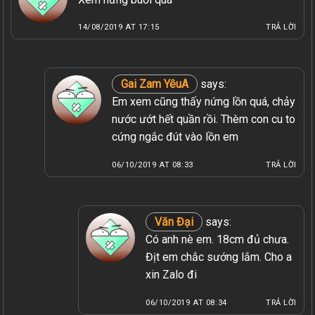
14/08/2019 AT 17:15
TRẢ LỜI
Gai Zam YêuA
says:
Em xem cũng thấy nứng lồn quá, chảy
nước ướt hết quần rồi. Thèm con cu to
cứng ngắc đút vào lồn em
06/10/2019 AT 08:33
TRẢ LỜI
Văn Đại
says:
Có anh nè em. 18cm đủ chưa.
Địt em chắc sướng lắm. Cho a
xin Zalo đi
06/10/2019 AT 08:34
TRẢ LỜI