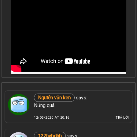
Ngutễn văn ken
says:
Nứng quá
12/05/2020 AT 20:16
TRẢ LỜI
122hvbdhb
says: