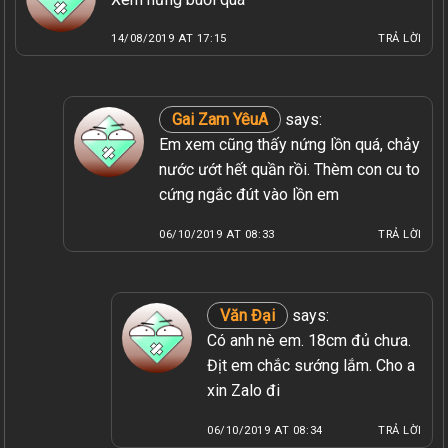
14/08/2019 AT 17:15
TRẢ LỜI
Gai Zam YêuA
says:
Em xem cũng thấy nứng lồn quá, chảy
nước ướt hết quần rồi. Thèm con cu to
cứng ngắc đút vào lồn em
06/10/2019 AT 08:33
TRẢ LỜI
Văn Đại
says:
Có anh nè em. 18cm đủ chưa.
Địt em chắc sướng lắm. Cho a
xin Zalo đi
06/10/2019 AT 08:34
TRẢ LỜI