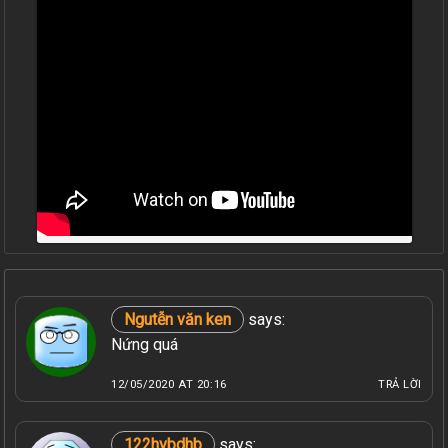
Ngutễn văn ken
says:
Nứng quá
12/05/2020 AT 20:16
TRẢ LỜI
122hvbdhb
says: