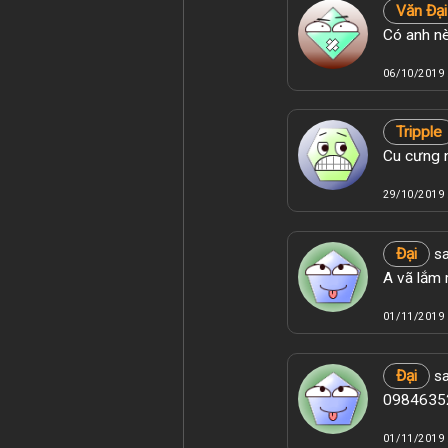
Văn Đại
Có anh nè
06/10/2019 
Tripple
Cu cưng n
29/10/2019 
Đại
sa
A vã lắm 
01/11/2019 
Đại
sa
09846352
01/11/2019 