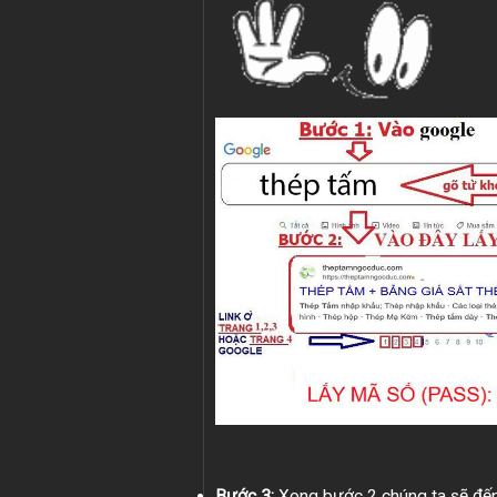
Bước 3:
Xong bước 2 chúng ta sẽ đến 