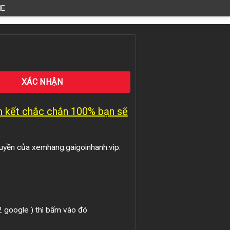
HE
am kết chắc chắn 100% bạn sẽ
uyền của xemhang.gaigoinhanh.vip.
 2 google ) thì bấm vào đó