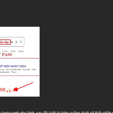
trang web như hình, sau đó lướt từ trên xuống dưới sẽ thấy phần