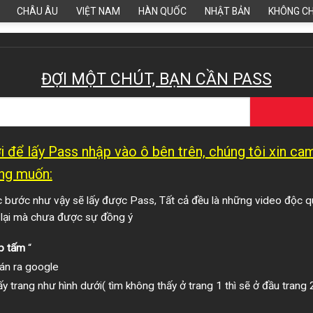
CHÂU ÂU
VIỆT NAM
HÀN QUỐC
NHẬT BẢN
KHÔNG C
ĐỢI MỘT CHÚT, BẠN CẦN PASS
 để lấy Pass nhập vào ô bên trên, chúng tôi xin c
ng muốn:
bước như vậy sẽ lấy được Pass, Tất cả đều là những video độc q
 lại mà chưa được sự đồng ý
p tấm
“
án ra google
y trang như hình dưới( tìm không thấy ở trang 1 thì sẽ ở đầu trang