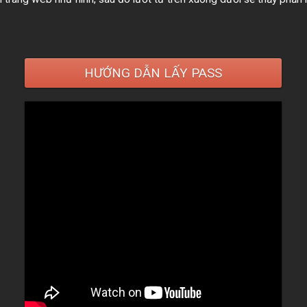
HƯỚNG DẪN LẤY PASS