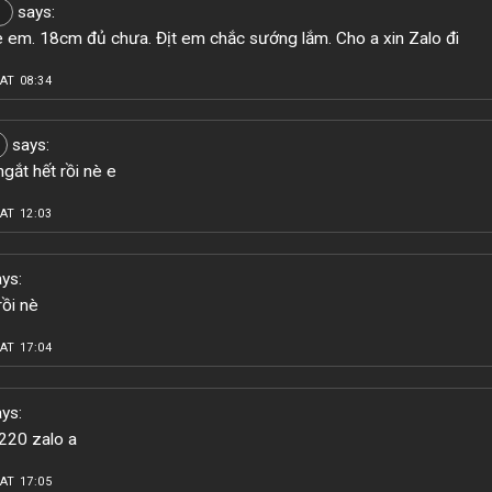
says:
 em. 18cm đủ chưa. Địt em chắc sướng lắm. Cho a xin Zalo đi
AT 08:34
says:
gắt hết rồi nè e
AT 12:03
ys:
rồi nè
AT 17:04
ys:
20 zalo a
AT 17:05