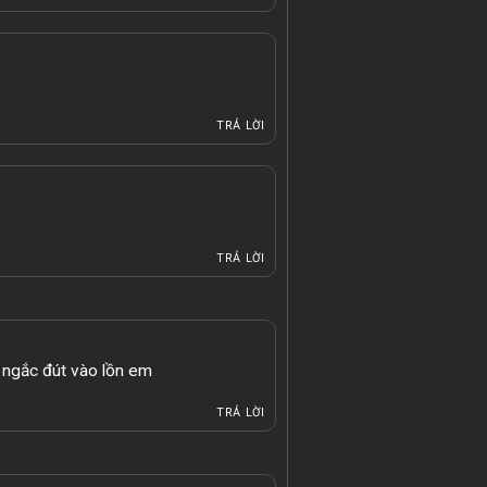
TRẢ LỜI
TRẢ LỜI
 ngắc đút vào lồn em
TRẢ LỜI