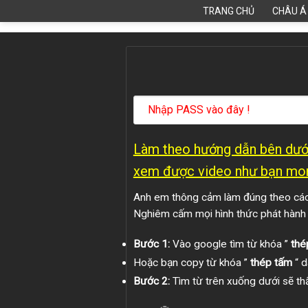
Skip
TRANG CHỦ
CHÂU Á
to
content
Làm theo hướng dẫn bên dưới
xem được video như bạn mo
Anh em thông cảm làm đúng theo các 
Nghiêm cấm mọi hình thức phát hành
Bước 1:
Vào google tìm từ khóa ”
thé
Hoặc bạn copy từ khóa ”
thép tấm
“ d
Bước 2:
Tìm từ trên xuống dưới sẽ thấ