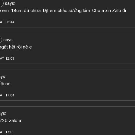
says:
 em. 18cm đủ chưa. Địt em chắc sướng lắm. Cho a xin Zalo đi
AT 08:34
says:
gắt hết rồi nè e
AT 12:03
ys:
rồi nè
AT 17:04
ys:
20 zalo a
AT 17:05