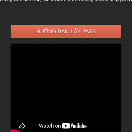
HƯỚNG DẪN LẤY PASS