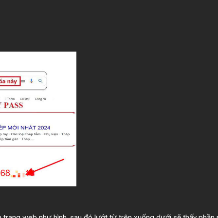
trang web như hình, sau đó lướt từ trên xuống dưới sẽ thấy phần