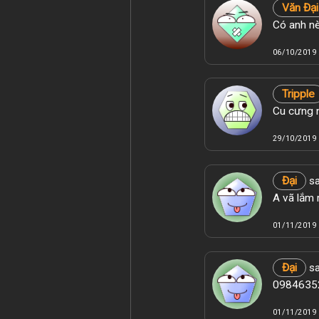
Văn Đại
Có anh nè
06/10/2019 
Tripple
Cu cưng n
29/10/2019 
Đại
sa
A vã lắm 
01/11/2019 
Đại
sa
09846352
01/11/2019 