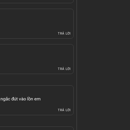
TRẢ LỜI
TRẢ LỜI
 ngắc đút vào lồn em
TRẢ LỜI