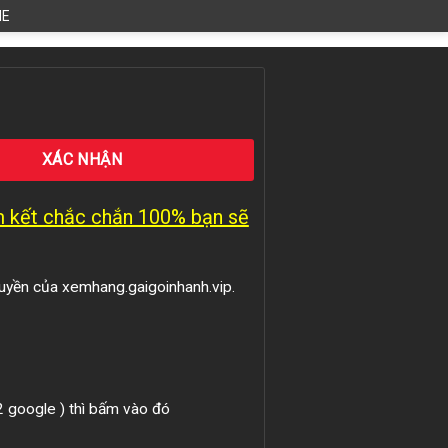
HE
am kết chắc chắn 100% bạn sẽ
uyền của xemhang.gaigoinhanh.vip.
 2 google ) thì bấm vào đó