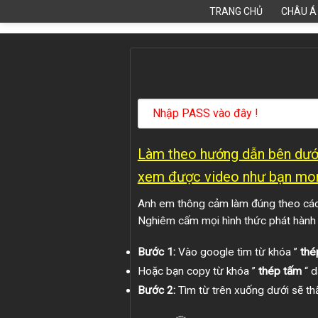
Skip
TRANG CHỦ
CHÂU Á
to
content
Làm theo hướng dẫn bên dưới
xem được video như bạn mo
Anh em thông cảm làm đúng theo các 
Nghiêm cấm mọi hình thức phát hành
Bước 1:
Vào google tìm từ khóa ”
thé
Hoặc bạn copy từ khóa ”
thép tấm
“ d
Bước 2:
Tìm từ trên xuống dưới sẽ thấ