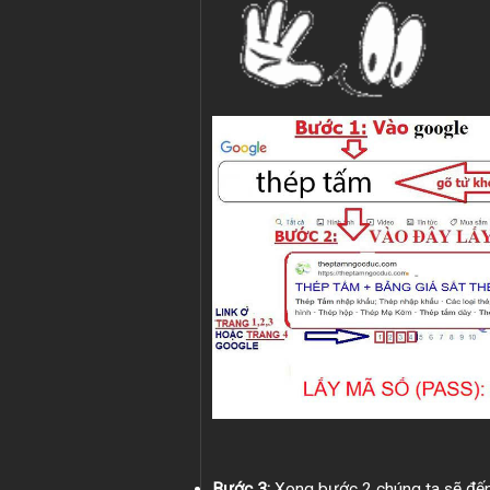
Bước 3:
Xong bước 2 chúng ta sẽ đến 