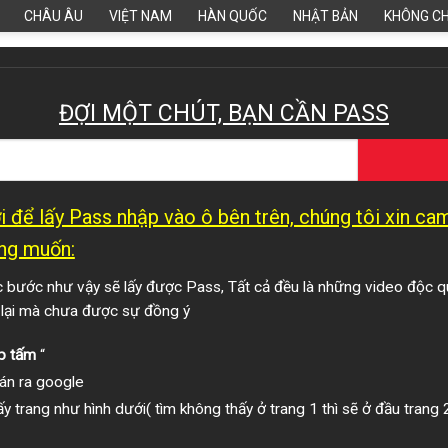
CHÂU ÂU
VIỆT NAM
HÀN QUỐC
NHẬT BẢN
KHÔNG C
ĐỢI MỘT CHÚT, BẠN CẦN PASS
 để lấy Pass nhập vào ô bên trên, chúng tôi xin c
ng muốn:
bước như vậy sẽ lấy được Pass, Tất cả đều là những video độc q
 lại mà chưa được sự đồng ý
p tấm
“
án ra google
y trang như hình dưới( tìm không thấy ở trang 1 thì sẽ ở đầu trang