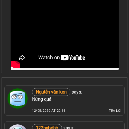
Ngutễn văn ken
says:
Nứng quá
12/05/2020 AT 20:16
TRẢ LỜI
122hvbdhb
says: