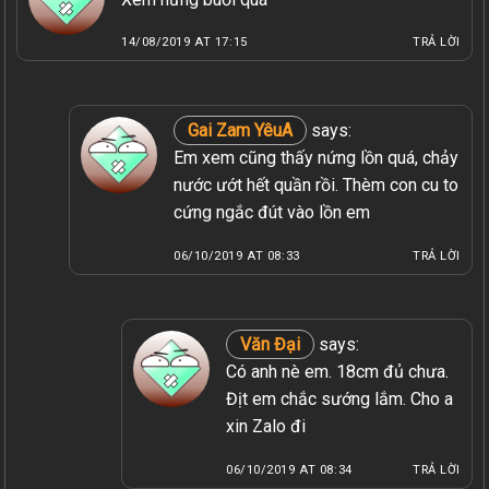
14/08/2019 AT 17:15
TRẢ LỜI
Gai Zam YêuA
says:
Em xem cũng thấy nứng lồn quá, chảy
nước ướt hết quần rồi. Thèm con cu to
cứng ngắc đút vào lồn em
06/10/2019 AT 08:33
TRẢ LỜI
Văn Đại
says:
Có anh nè em. 18cm đủ chưa.
Địt em chắc sướng lắm. Cho a
xin Zalo đi
06/10/2019 AT 08:34
TRẢ LỜI