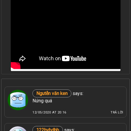
Ngutễn văn ken
says:
Nứng quá
12/05/2020 AT 20:16
TRẢ LỜI
122hvbdhb
says: