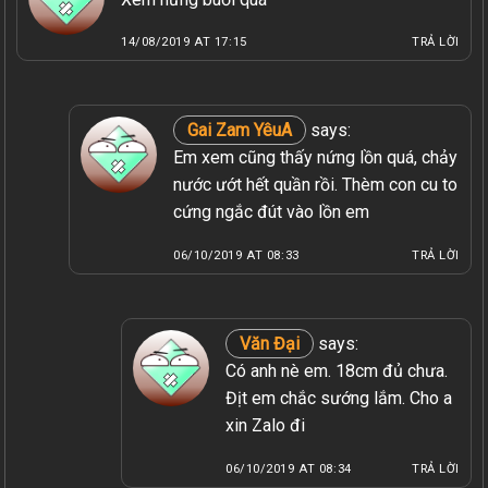
14/08/2019 AT 17:15
TRẢ LỜI
Gai Zam YêuA
says:
Em xem cũng thấy nứng lồn quá, chảy
nước ướt hết quần rồi. Thèm con cu to
cứng ngắc đút vào lồn em
06/10/2019 AT 08:33
TRẢ LỜI
Văn Đại
says:
Có anh nè em. 18cm đủ chưa.
Địt em chắc sướng lắm. Cho a
xin Zalo đi
06/10/2019 AT 08:34
TRẢ LỜI