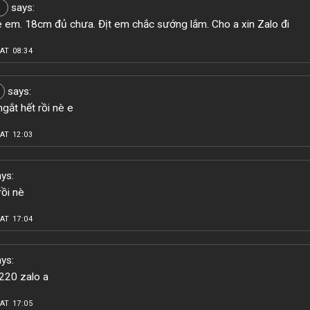
says:
 em. 18cm đủ chưa. Địt em chắc sướng lắm. Cho a xin Zalo đi
AT 08:34
says:
gắt hết rồi nè e
AT 12:03
ys:
rồi nè
AT 17:04
ys:
20 zalo a
AT 17:05