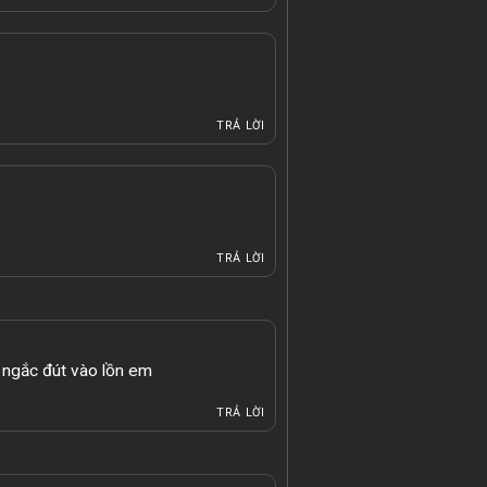
TRẢ LỜI
TRẢ LỜI
 ngắc đút vào lồn em
TRẢ LỜI