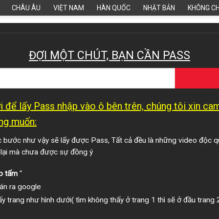
CHÂU ÂU
VIỆT NAM
HÀN QUỐC
NHẬT BẢN
KHÔNG C
ĐỢI MỘT CHÚT, BẠN CẦN PASS
 để lấy Pass nhập vào ô bên trên, chúng tôi xin c
ng muốn:
bước như vậy sẽ lấy được Pass, Tất cả đều là những video độc q
 lại mà chưa được sự đồng ý
p tấm
“
án ra google
y trang như hình dưới( tìm không thấy ở trang 1 thì sẽ ở đầu trang