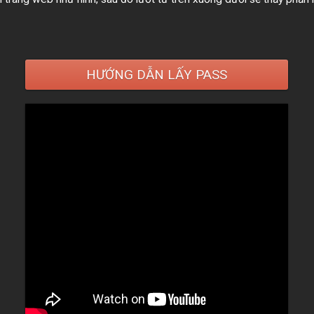
HƯỚNG DẪN LẤY PASS