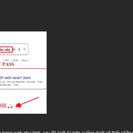
trang web như hình, sau đó lướt từ trên xuống dưới sẽ thấy phần