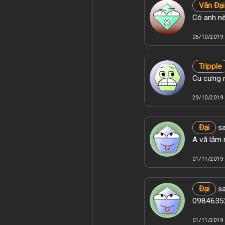
Văn Đại
Có anh nè
06/10/2019 
Tripple
Cu cưng n
29/10/2019 
Đại
sa
A vã lắm 
01/11/2019 
Đại
sa
09846352
01/11/2019 