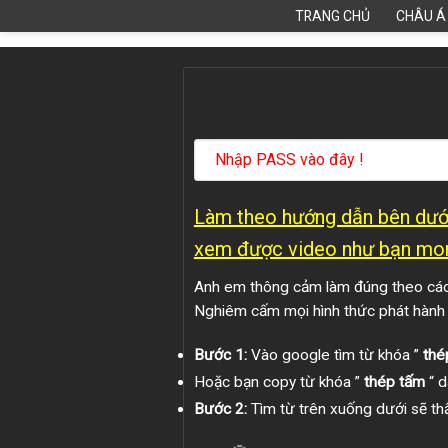
Skip
TRANG CHỦ
CHÂU Á
to
content
Làm theo hướng dẫn bên dưới
xem được video như bạn mo
Anh em thông cảm làm đúng theo các 
Nghiêm cấm mọi hình thức phát hành
Bước 1:
Vào google tìm từ khóa ”
thé
Hoặc bạn copy từ khóa ”
thép tấm
“ d
Bước 2:
Tìm từ trên xuống dưới sẽ thấ