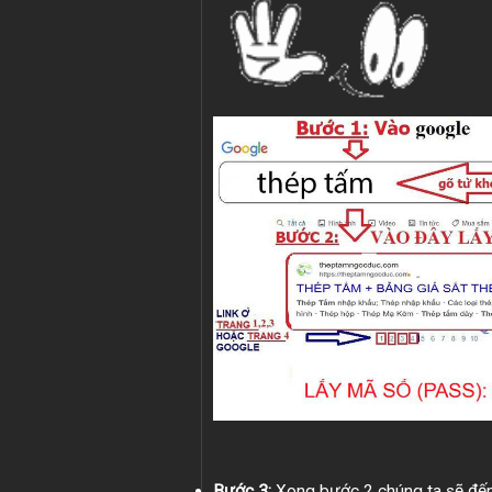
Bước 3:
Xong bước 2 chúng ta sẽ đến 