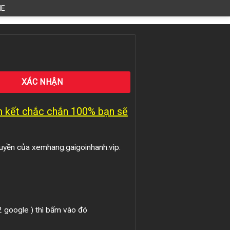
HE
am kết chắc chắn 100% bạn sẽ
uyền của xemhang.gaigoinhanh.vip.
 2 google ) thì bấm vào đó