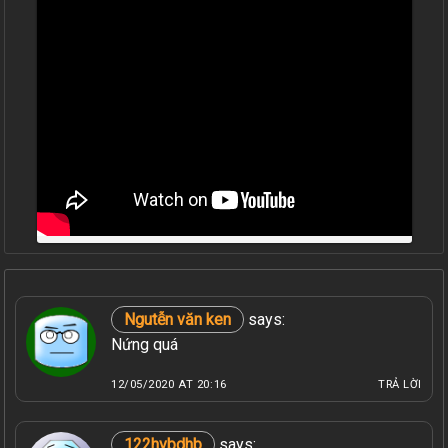
Ngutễn văn ken
says:
Nứng quá
12/05/2020 AT 20:16
TRẢ LỜI
122hvbdhb
says: