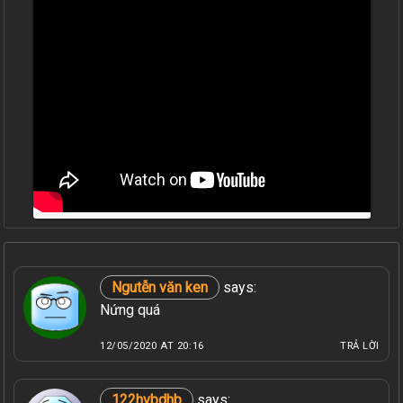
Ngutễn văn ken
says:
Nứng quá
12/05/2020 AT 20:16
TRẢ LỜI
122hvbdhb
says: