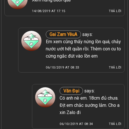
14/08/2019 AT 17:15
TRẢ LỜI
Gai Zam YêuA
says:
Em xem cũng thấy nứng lồn quá, chảy
nước ướt hết quần rồi. Thèm con cu to
cứng ngắc đút vào lồn em
06/10/2019 AT 08:33
TRẢ LỜI
Văn Đại
says:
Có anh nè em. 18cm đủ chưa.
Địt em chắc sướng lắm. Cho a
xin Zalo đi
06/10/2019 AT 08:34
TRẢ LỜI