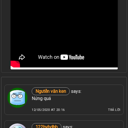
Ngutễn văn ken
says:
Nứng quá
12/05/2020 AT 20:16
TRẢ LỜI
122hvbdhb
says: