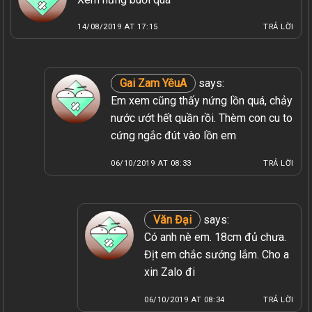
14/08/2019 AT 17:15
TRẢ LỜI
Gai Zam YêuA
says:
Em xem cũng thấy nứng lồn quá, chảy
nước ướt hết quần rồi. Thèm con cu to
cứng ngắc đút vào lồn em
06/10/2019 AT 08:33
TRẢ LỜI
Văn Đại
says:
Có anh nè em. 18cm đủ chưa.
Địt em chắc sướng lắm. Cho a
xin Zalo đi
06/10/2019 AT 08:34
TRẢ LỜI