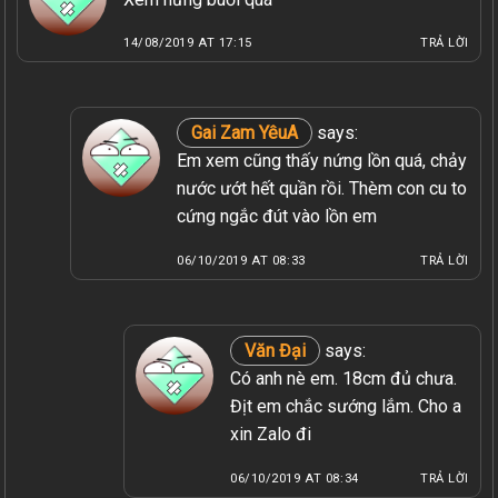
14/08/2019 AT 17:15
TRẢ LỜI
Gai Zam YêuA
says:
Em xem cũng thấy nứng lồn quá, chảy
nước ướt hết quần rồi. Thèm con cu to
cứng ngắc đút vào lồn em
06/10/2019 AT 08:33
TRẢ LỜI
Văn Đại
says:
Có anh nè em. 18cm đủ chưa.
Địt em chắc sướng lắm. Cho a
xin Zalo đi
06/10/2019 AT 08:34
TRẢ LỜI