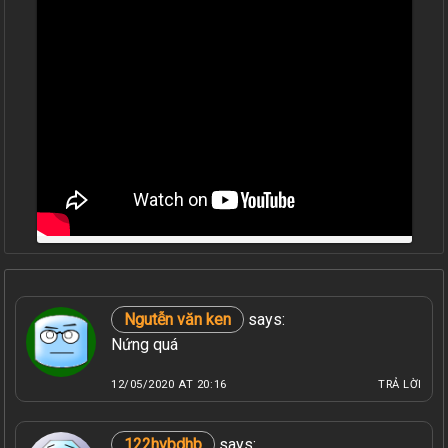
Ngutễn văn ken
says:
Nứng quá
12/05/2020 AT 20:16
TRẢ LỜI
122hvbdhb
says: